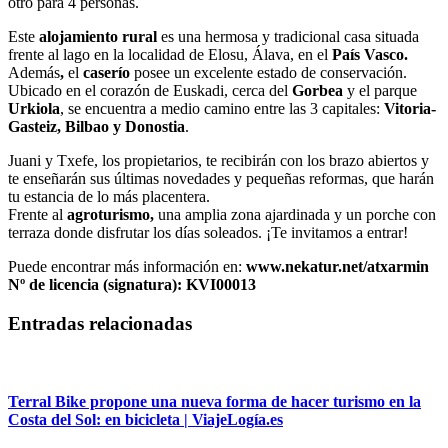
otro para 4 personas.
Este
alojamiento rural
es una hermosa y tradicional casa situada
frente al lago en la localidad de Elosu, Álava, en el
País Vasco.
Además
,
el
caserío
posee un excelente estado de conservación.
Ubicado en el corazón de Euskadi, cerca del
Gorbea
y el parque
Urkiola
, se encuentra a medio camino entre las 3 capitales:
Vitoria-
Gasteiz, Bilbao y Donostia
.
Juani y Txefe, los propietarios, te recibirán con los brazo abiertos y
te enseñarán sus últimas novedades y pequeñas reformas, que harán
tu estancia de lo más placentera.
Frente al
agroturismo,
una amplia zona ajardinada y un porche con
terraza donde disfrutar los días soleados. ¡Te invitamos a entrar!
Puede encontrar más información en:
www.nekatur.net/atxarmin
Nº de licencia (signatura): KVI00013
Entradas relacionadas
Terral Bike propone una nueva forma de hacer turismo en la
Costa del Sol: en bicicleta | ViajeLogía.es